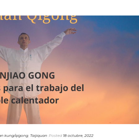
n kung/qigong
,
Taijiquan
Posted
18 octubre, 2022