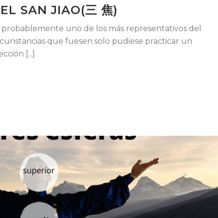
 EL SAN JIAO(三 焦)
o es probablemente uno de los más representativos del
ircunstancias que fuesen solo pudiese practicar un
ción [...]