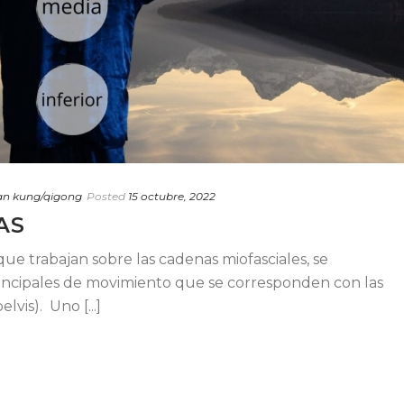
n kung/qigong
Posted
15 octubre, 2022
AS
ue trabajan sobre las cadenas miofasciales, se
incipales de movimiento que se corresponden con las
lvis). Uno [...]