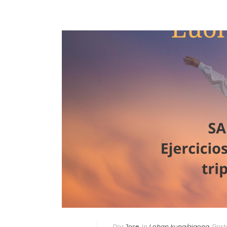
Por
Jose
In
Lohan kung/qigong
Post