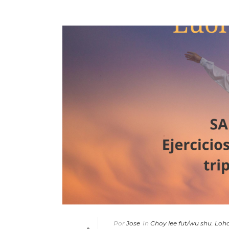
Por
Jose
In
Choy lee fut/wu shu
,
Loha