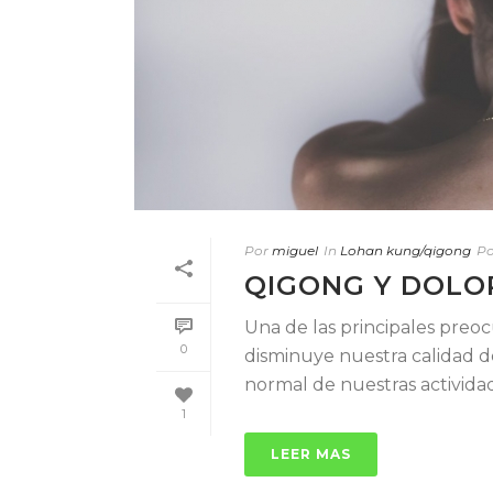
Por
miguel
In
Lohan kung/qigong
Po
QIGONG Y DOLO
Una de las principales preoc
0
disminuye nuestra calidad de
normal de nuestras actividades
1
LEER MAS