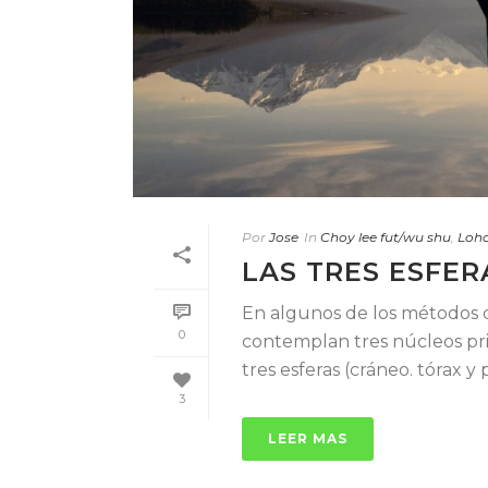
Por
Jose
In
Choy lee fut/wu shu
,
Loha
LAS TRES ESFER
En algunos de los métodos q
0
contemplan tres núcleos pr
tres esferas (cráneo. tórax y pe
3
LEER MAS