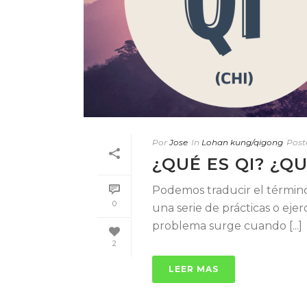
Por
Jose
In
Lohan kung/qigong
Post
¿QUÉ ES QI? ¿Q
Podemos traducir el término
0
una serie de prácticas o ejer
problema surge cuando [...]
2
LEER MAS