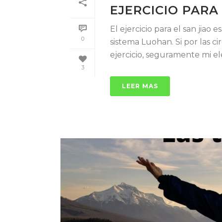
EJERCICIO PARA
El ejercicio para el san jia
0
sistema Luohan. Si por las c
ejercicio, seguramente mi elec
3
LEER MAS