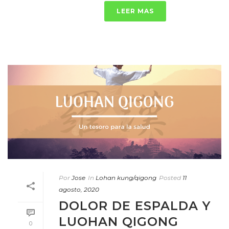
LEER MAS
Por
Jose
In
Lohan kung/qigong
Posted
11
agosto, 2020
DOLOR DE ESPALDA Y
LUOHAN QIGONG
0