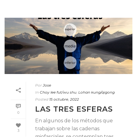
Por
Jose
In
Choy lee fut/wu shu
,
Lohan kung/qigong
Posted
15 octubre, 2022
LAS TRES ESFERAS
0
En algunos de los métodos que
trabajan sobre las cadenas
3
miofasciales, se contemplan tres