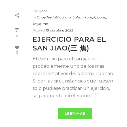
Por
Jose
In
Choy lee fut/wu shu
,
Lohan kung/qigong
,
Taijiquan
Posted
18 octubre, 2022
0
EJERCICIO PARA EL
SAN JIAO(三 焦)
3
El ejercicio para el san jiao es
probablemente uno de los más
representativos del sistema Luohan.
Si por las circunstancias que fuesen
solo pudiese practicar un ejercicio,
seguramente mi elección [...]
LEER MAS