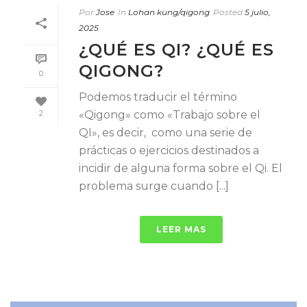
Por
Jose
In
Lohan kung/qigong
Posted
5 julio,
2025
¿QUÉ ES QI? ¿QUÉ ES
QIGONG?
0
Podemos traducir el término
«Qigong» como «Trabajo sobre el
2
QI», es decir, como una serie de
prácticas o ejercicios destinados a
incidir de alguna forma sobre el Qi. El
problema surge cuando [...]
LEER MAS