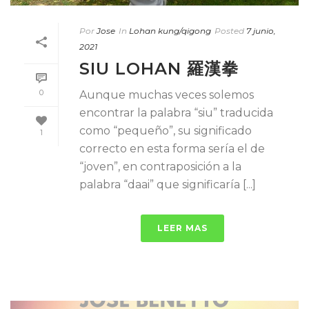
Por
Jose
In
Lohan kung/qigong
Posted
7 junio,
2021
SIU LOHAN 羅漢拳
0
Aunque muchas veces solemos
encontrar la palabra “siu” traducida
como “pequeño”, su significado
1
correcto en esta forma sería el de
“joven”, en contraposición a la
palabra “daai” que significaría [...]
LEER MAS