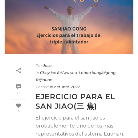
Por
Jose
In
Choy lee fut/wu shu
,
Lohan kung/qigong
,
Taijiquan
Posted
18 octubre, 2022
0
EJERCICIO PARA EL
SAN JIAO(三 焦)
3
El ejercicio para el san jiao es
probablemente uno de los más
representativos del sistema Luohan.