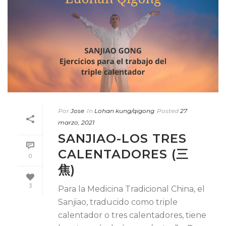
Por
Jose
In
Lohan kung/qigong
Posted
27
marzo, 2021
SANJIAO-LOS TRES
CALENTADORES (三
0
焦)
3
Para la Medicina Tradicional China, el
Sanjiao, traducido como triple
calentador o tres calentadores, tiene