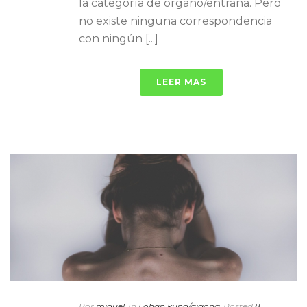
la categoría de órgano/entraña. Pero
no existe ninguna correspondencia
con ningún [...]
LEER MAS
Por
miguel
In
Lohan kung/qigong
Posted
8