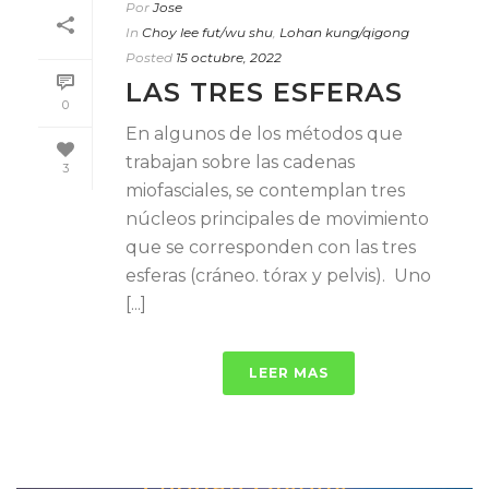
Por
Jose
In
Choy lee fut/wu shu
,
Lohan kung/qigong
Posted
15 octubre, 2022
LAS TRES ESFERAS
0
En algunos de los métodos que
trabajan sobre las cadenas
3
miofasciales, se contemplan tres
núcleos principales de movimiento
que se corresponden con las tres
esferas (cráneo. tórax y pelvis). Uno
[...]
LEER MAS