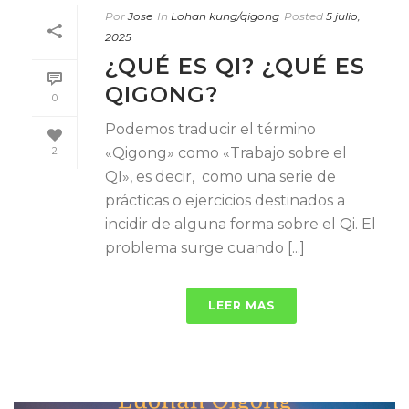
Por
Jose
In
Lohan kung/qigong
Posted
5 julio,
2025
¿QUÉ ES QI? ¿QUÉ ES
QIGONG?
0
Podemos traducir el término
«Qigong» como «Trabajo sobre el
2
QI», es decir, como una serie de
prácticas o ejercicios destinados a
incidir de alguna forma sobre el Qi. El
problema surge cuando [...]
LEER MAS