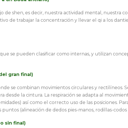
o de shen, es decir, nuestra actividad mental, nuestra c
vo de trabajar la concentración y llevar el qi a los dantie
ue se pueden clasificar como internas, y utilizan concep
del gran final)
de se combinan movimientos circulares y rectilíneos. Se 
era desde la cintura. La respiración se adapta al movimie
emidades) así como el correcto uso de las posiciones. Para
es puntos (alineación de dedos pies-manos, rodillas-codos y
 sin final)