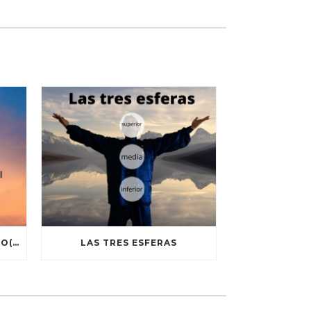
EJERCICIO PARA EL SAN JIAO(三 焦)
LAS TRES ESFERAS