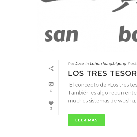
Por
Jose
In
Lohan kung/qigong
Post
LOS TRES TESO
El concepto de «Los tres tes
0
También es algo recurrente e
muchos sistemas de wushu, [.
3
LEER MAS