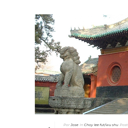
Por
Jose
In
Choy lee fut/wu shu
Post