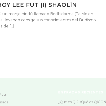
OY LEE FUT (I) SHAOLÍN
d.C. un monje hindú llamado Bodhidarma (Ta Mo en
hina llevando consigo sus conocimientos del Budismo
de [...]
ENTRADAS RECIENTES
Blog
¿Qué es QI? ¿Qué es QIGO
ibros